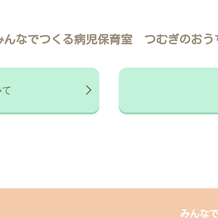
みんなでつくる病児保育室
つむぎのおう
いて
みんな