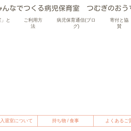
みんなでつくる病児保育室
つむぎのおう
室」と
ご利用方
病児保育通信(ブロ
寄付と協
法
グ)
賛
・入退室について
持ち物 / 食事
よくあるご