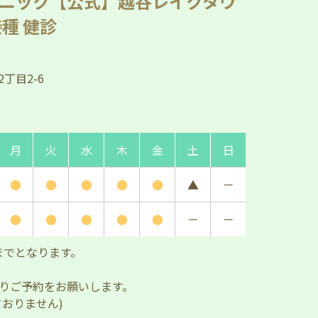
ニック【公式】越谷レイクタウ
種 健診
丁目2-6
月
火
水
木
金
土
日
●
●
●
●
●
▲
－
●
●
●
●
●
－
－
0までとなります。
りご予約をお願いします。
おりません)