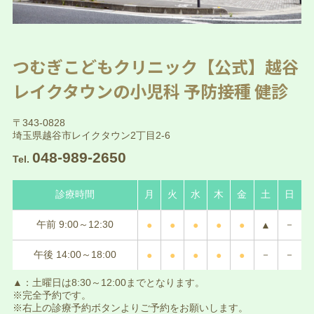
つむぎこどもクリニック【公式】越谷
レイクタウンの小児科 予防接種 健診
〒343-0828
埼玉県越谷市レイクタウン2丁目2-6
048-989-2650
Tel.
診療時間
月
火
水
木
金
土
日
午前 9:00～12:30
－
●
●
●
●
●
▲
午後 14:00～18:00
－
－
●
●
●
●
●
▲：土曜日は8:30～12:00までとなります。
※完全予約です。
※右上の診療予約ボタンよりご予約をお願いします。