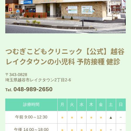
つむぎこどもクリニック【公式】越谷
レイクタウンの小児科 予防接種 健診
〒343-0828
埼玉県越谷市レイクタウン2丁目2-6
048-989-2650
Tel.
診療時間
月
火
水
木
金
土
日
午前 9:00～12:30
－
●
●
●
●
●
▲
午後 14:00～18:00
－
－
●
●
●
●
●